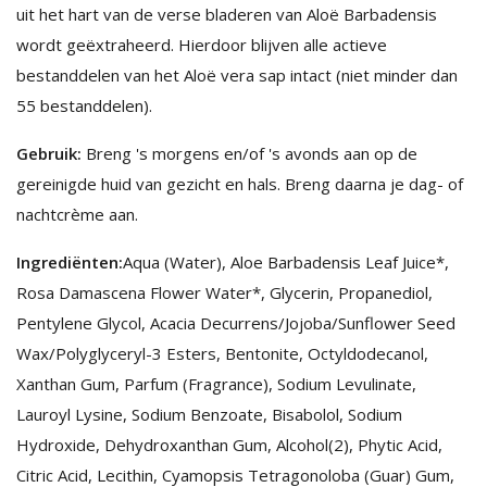
uit het hart van de verse bladeren van Aloë Barbadensis
wordt geëxtraheerd. Hierdoor blijven alle actieve
bestanddelen van het Aloë vera sap intact (niet minder dan
55 bestanddelen).
Gebruik:
Breng 's morgens en/of 's avonds aan op de
gereinigde huid van gezicht en hals. Breng daarna je dag- of
nachtcrème aan.
Ingrediënten:
Aqua (Water), Aloe Barbadensis Leaf Juice*,
Rosa Damascena Flower Water*, Glycerin, Propanediol,
Pentylene Glycol, Acacia Decurrens/Jojoba/Sunflower Seed
Wax/Polyglyceryl-3 Esters, Bentonite, Octyldodecanol,
Xanthan Gum, Parfum (Fragrance), Sodium Levulinate,
Lauroyl Lysine, Sodium Benzoate, Bisabolol, Sodium
Hydroxide, Dehydroxanthan Gum, Alcohol(2), Phytic Acid,
Citric Acid, Lecithin, Cyamopsis Tetragonoloba (Guar) Gum,