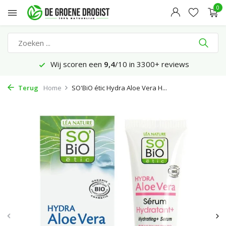
0
Wij scoren een
9,4
/10 in 3300+ reviews
Terug
Home
SO'BiO étic Hydra Aloe Vera H...