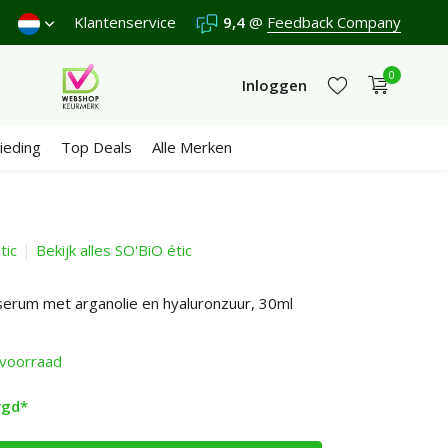
rzenden €4,95 (NL)
Klantenservice
Gratis
vanaf €65
9,4
@
Feedback Company
Wij scoren een
9,4
/1
0
Inloggen
ieding
Top Deals
Alle Merken
tic
Bekijk alles SO'BiO étic
Account aanmaken
Account aanmaken
serum met arganolie en hyaluronzuur, 30ml
voorraad
rgd*