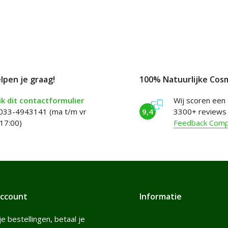
elpen je graag!
100% Natuurlijke Cos
k dit contactformulier
Wij scoren een
 033-4943141 (ma t/m vr
9,4
3300+ reviews
17:00)
Feedback Com
account
Informatie
je bestellingen, betaal je