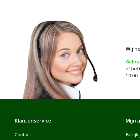
Wij h
Gebrui
of bel
10:00-
Klantenservice
Mijn 
Contact
Bekijk 