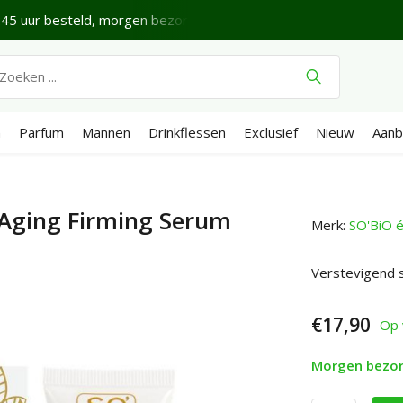
45 uur besteld, morgen bezorgd*
Fijne donderdag.
Ve
n
Parfum
Mannen
Drinkflessen
Exclusief
Nieuw
Aanb
-Aging Firming Serum
Merk:
SO'BiO é
Verstevigend 
€17,90
Op 
Morgen bezo