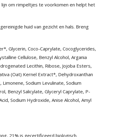
 lijn om rimpeltjes te voorkomen en helpt het
.
gereinigde huid van gezicht en hals. Breng
r*, Glycerin, Coco-Caprylate, Cocoglycerides,
stalline Cellulose, Benzyl Alcohol, Argania
drogenated Lecithin, Ribose, Jojoba Esters,
ativa (Oat) Kernel Extract*, Dehydroxanthan
l, Limonene, Sodium Levulinate, Sodium
 Benzyl Salicylate, Glyceryl Caprylate, P-
 Acid, Sodium Hydroxide, Anise Alcohol, Amyl
ong, 21% is gecertificeerd biologisch.