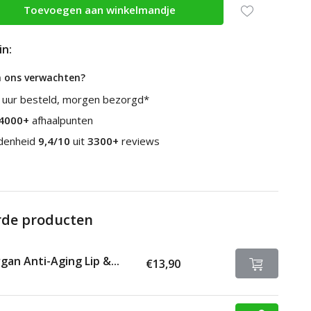
Toevoegen aan winkelmandje
in:
n ons verwachten?
 uur besteld, morgen bezorgd*
4000+
afhaalpunten
edenheid
9,4/10
uit
3300+
reviews
rde producten
gan Anti-Aging Lip &...
€13,90