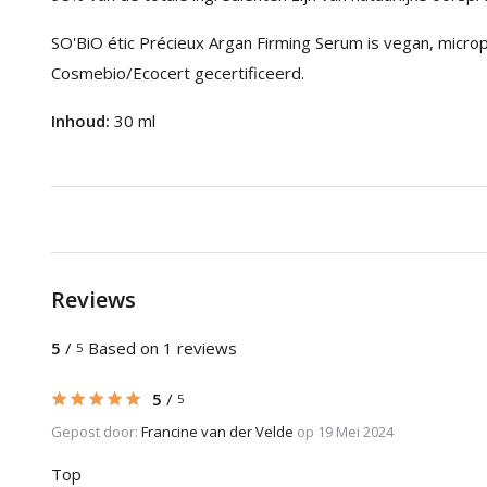
SO'BiO étic Précieux Argan Firming Serum is vegan, micropla
Cosmebio/Ecocert gecertificeerd.
Inhoud:
30 ml
Reviews
5
/
Based on 1 reviews
5
5
/
5
Gepost door:
Francine van der Velde
op 19 Mei 2024
Top