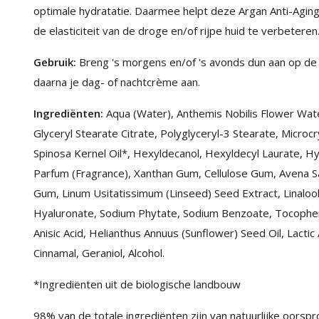
optimale hydratatie. Daarmee helpt deze Argan Anti-Aging
de elasticiteit van de droge en/of rijpe huid te verbeteren
Gebruik:
Breng 's morgens en/of 's avonds dun aan op de 
daarna je dag- of nachtcrème aan.
Ingrediënten:
Aqua (Water), Anthemis Nobilis Flower Wate
Glyceryl Stearate Citrate, Polyglyceryl-3 Stearate, Microcry
Spinosa Kernel Oil*, Hexyldecanol, Hexyldecyl Laurate, Hy
Parfum (Fragrance), Xanthan Gum, Cellulose Gum, Avena S
Gum, Linum Usitatissimum (Linseed) Seed Extract, Linaloo
Hyaluronate, Sodium Phytate, Sodium Benzoate, Tocopherol,
Anisic Acid, Helianthus Annuus (Sunflower) Seed Oil, Lactic
Cinnamal, Geraniol, Alcohol.
*Ingrediënten uit de biologische landbouw
98% van de totale ingrediënten zijn van natuurlijke oorspr