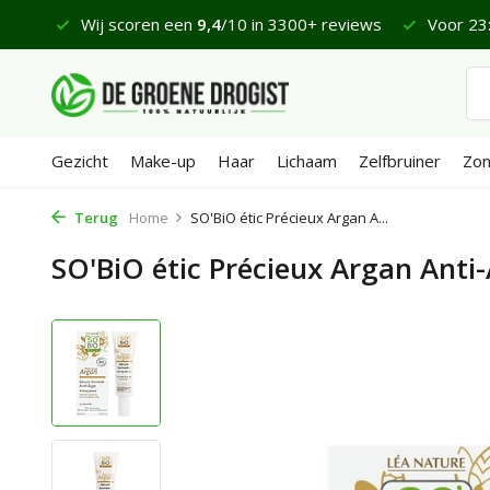
 €65
Wij scoren een
9,4
/10 in 3300+ reviews
Voor 23:
Gezicht
Make-up
Haar
Lichaam
Zelfbruiner
Zo
Terug
Home
SO'BiO étic Précieux Argan A...
SO'BiO étic Précieux Argan Anti