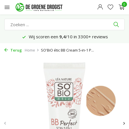
0
Wij scoren een
9,4
/10 in 3300+ reviews
Terug
Home
SO'BiO étic BB Cream 5-in-1 P...