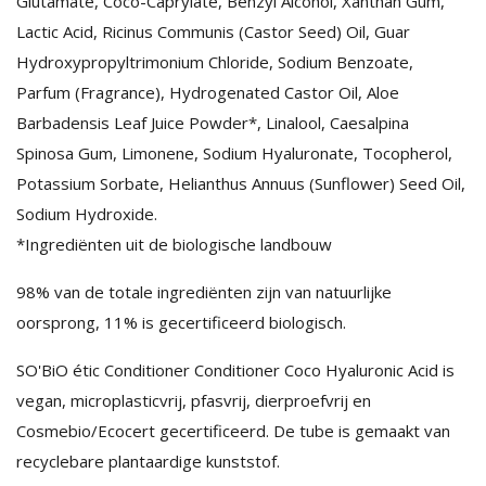
Glutamate, Coco-Caprylate, Benzyl Alcohol, Xanthan Gum,
Lactic Acid, Ricinus Communis (Castor Seed) Oil, Guar
Hydroxypropyltrimonium Chloride, Sodium Benzoate,
Parfum (Fragrance), Hydrogenated Castor Oil, Aloe
Barbadensis Leaf Juice Powder*, Linalool, Caesalpina
Spinosa Gum, Limonene, Sodium Hyaluronate, Tocopherol,
Potassium Sorbate, Helianthus Annuus (Sunflower) Seed Oil,
Sodium Hydroxide.
*Ingrediënten uit de biologische landbouw
98% van de totale ingrediënten zijn van natuurlijke
oorsprong, 11% is gecertificeerd biologisch.
SO'BiO étic Conditioner Conditioner Coco Hyaluronic Acid is
vegan, microplasticvrij, pfasvrij, dierproefvrij en
Cosmebio/Ecocert gecertificeerd. De tube is gemaakt van
recyclebare plantaardige kunststof.