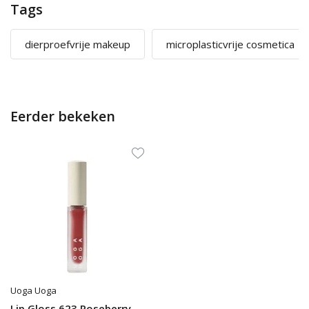
Tags
dierproefvrije makeup
microplasticvrije cosmetica
Eerder bekeken
Uoga Uoga
Lip Gloss 623 Roseberry