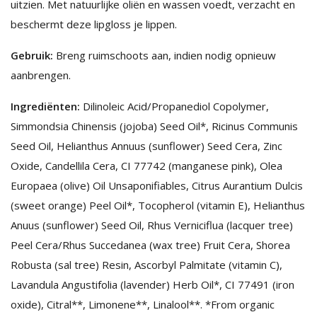
uitzien. Met natuurlijke oliën en wassen voedt, verzacht en
beschermt deze lipgloss je lippen.
Gebruik:
Breng ruimschoots aan, indien nodig opnieuw
aanbrengen.
Ingrediënten:
Dilinoleic Acid/Propanediol Copolymer,
Simmondsia Chinensis (jojoba) Seed Oil*, Ricinus Communis
Seed Oil, Helianthus Annuus (sunflower) Seed Cera, Zinc
Oxide, Candellila Cera, CI 77742 (manganese pink), Olea
Europaea (olive) Oil Unsaponifiables, Citrus Aurantium Dulcis
(sweet orange) Peel Oil*, Tocopherol (vitamin E), Helianthus
Anuus (sunflower) Seed Oil, Rhus Verniciflua (lacquer tree)
Peel Cera/Rhus Succedanea (wax tree) Fruit Cera, Shorea
Robusta (sal tree) Resin, Ascorbyl Palmitate (vitamin C),
Lavandula Angustifolia (lavender) Herb Oil*, CI 77491 (iron
oxide), Citral**, Limonene**, Linalool**. *From organic