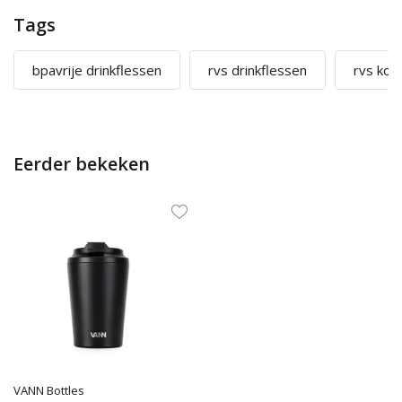
Tags
bpavrije drinkflessen
rvs drinkflessen
rvs kof
Eerder bekeken
VANN Bottles