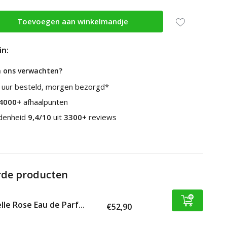
Toevoegen aan winkelmandje
in:
n ons verwachten?
 uur besteld, morgen bezorgd*
4000+
afhaalpunten
edenheid
9,4/10
uit
3300+
reviews
rde producten
lle Rose Eau de Parf...
€52,90