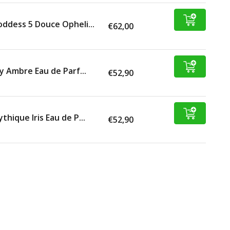
ddess 5 Douce Opheli...
€62,00
ly Ambre Eau de Parf...
€52,90
thique Iris Eau de P...
€52,90