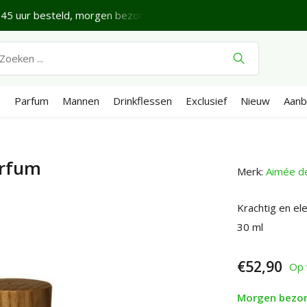
45 uur besteld, morgen bezorgd*
Fijne vrijdag.
Verze
n
Parfum
Mannen
Drinkflessen
Exclusief
Nieuw
Aanb
arfum
Merk:
Aimée d
Krachtig en el
30 ml
€52,90
Op 
Morgen bezo