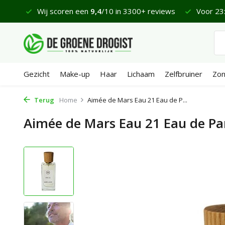
 €65
Wij scoren een
9,4
/10 in 3300+ reviews
Voor 23:
Gezicht
Make-up
Haar
Lichaam
Zelfbruiner
Zo
Terug
Home
Aimée de Mars Eau 21 Eau de P...
Aimée de Mars Eau 21 Eau de P