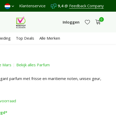
nden €4,95 (NL)
Klantenservice
Gratis
vanaf €65
9,4
@
Feedback Company
Wij scoren een
9,4
/10 in
0
Inloggen
ieding
Top Deals
Alle Merken
e Mars
Bekijk alles Parfum
Account aanmaken
Account aanmaken
egant parfum met frisse en maritieme noten, unisex geur,
voorraad
rgd*