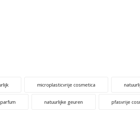
lijk
microplasticvrije cosmetica
natuurl
e parfum
natuurlijke geuren
pfasvrije co