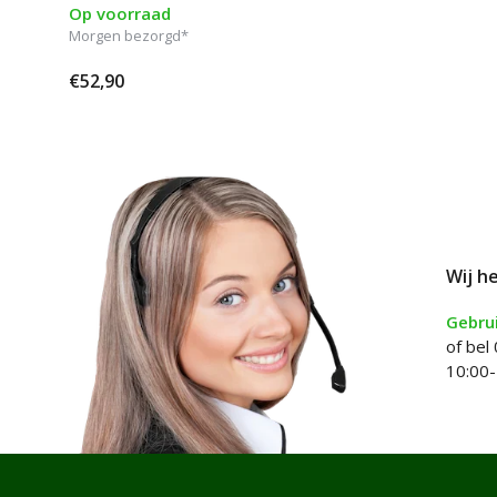
Op voorraad
Morgen bezorgd*
€52,90
Wij h
Gebrui
of bel
10:00-