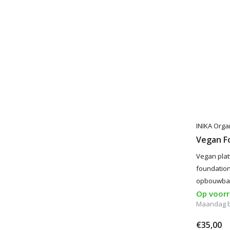
INIKA Orga
Vegan F
Vegan plat
foundation
opbouwbare
Op voor
Maandag 
€35,00