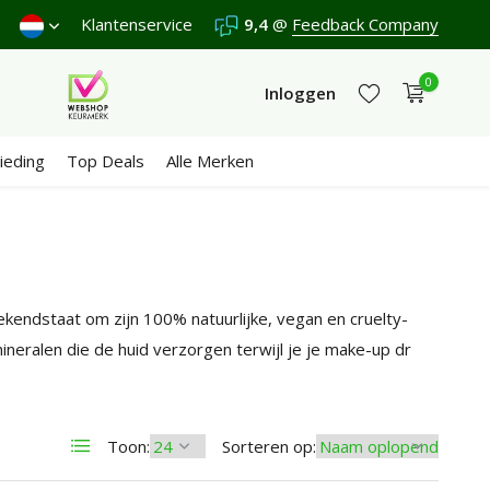
 scoren een
Klantenservice
9,4
/10 in 3300+ reviews
9,4
@
Feedback Company
0
Inloggen
ieding
Top Deals
Alle Merken
Account aanmaken
Account aanmaken
kendstaat om zijn 100% natuurlijke, vegan en cruelty-
ineralen die de huid verzorgen terwijl je je make-up dr
Toon:
Sorteren op: