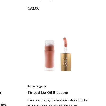
€32,00
INIKA Organic
r
Tinted Lip Oil Blossom
Luxe, zachte, hydraterende getinte lip olie
ght),
met squalaan, acacia collageen en