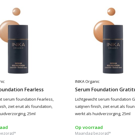
nic
INIKA Organic
oundation Fearless
Serum Foundation Grati
ht serum foundation Fearless,
Lichtgewicht serum foundation G
nish, ziet eruit als foundation,
satijnen finish, ziet eruit als fou
huidverzorging, 25ml
werkt als huidverzorging, 25ml
raad
Op voorraad
bezorgd*
Maandag bezorgd*