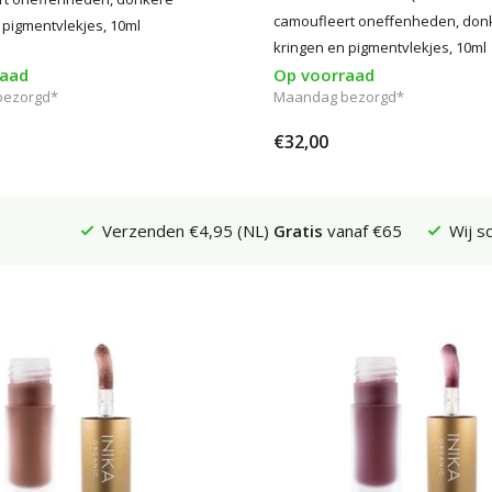
camoufleert oneffenheden, don
 pigmentvlekjes, 10ml
kringen en pigmentvlekjes, 10ml
raad
Op voorraad
bezorgd*
Maandag bezorgd*
€32,00
Verzenden €4,95 (NL)
Gratis
vanaf €65
Wij s