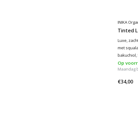
INIKA Orga
Tinted L
Luxe, zacht
met squala
bakuchiol,
Op voor
Maandag 
€34,00