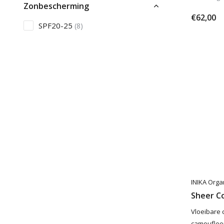
Zonbescherming
€62,00
SPF20-25
(8)
INIKA Orga
Sheer C
Vloeibare 
camouflee