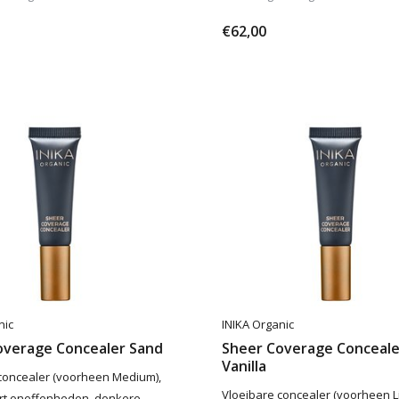
€62,00
nic
INIKA Organic
overage Concealer Sand
Sheer Coverage Conceale
Vanilla
concealer (voorheen Medium),
Vloeibare concealer (voorheen Li
rt oneffenheden, donkere