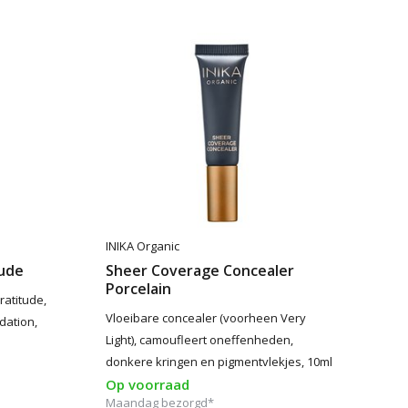
INIKA Organic
tude
Sheer Coverage Concealer
Porcelain
ratitude,
Vloeibare concealer (voorheen Very
ndation,
Light), camoufleert oneffenheden,
donkere kringen en pigmentvlekjes, 10ml
Op voorraad
Maandag bezorgd*