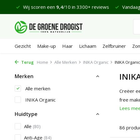
0+ reviews
Vandaag besteld, maandag bezorgd*
Fijne
Gezicht
Make-up
Haar
Lichaam
Zelfbruiner
Zo
Terug
Home
Alle Merken
INIKA Organic
INIKA Organi
INIK
Merken
Alle merken
Creëer ee
INIKA Organic
free make
Lees me
Huidtype
Alle
(80)
86 produ
Anti-Age
(84)