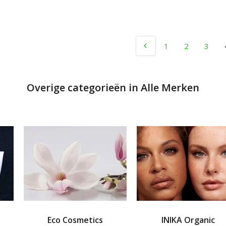
1
2
3
Overige categorieën in Alle Merken
Eco Cosmetics
INIKA Organic