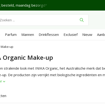
 Zaterdag.
Verzenden €4,95 (NL)
Gratis
vanaf €65
Wij
n
Parfum
Mannen
Drinkflessen
Exclusief
Nieuw
Aanb
c Make-up
A Organic Make-up
n stralende look met INIKA Organic, het Australische merk dat be
-up. De producten zijn verrijkt met biologische ingrediënten en m
er
cten