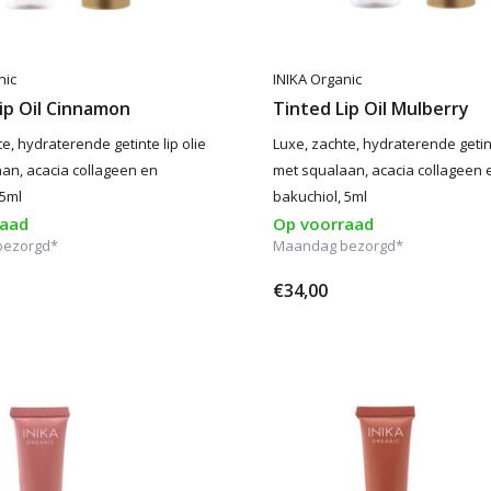
nic
INIKA Organic
ip Oil Cinnamon
Tinted Lip Oil Mulberry
e, hydraterende getinte lip olie
Luxe, zachte, hydraterende getint
an, acacia collageen en
met squalaan, acacia collageen 
 5ml
bakuchiol, 5ml
raad
Op voorraad
bezorgd*
Maandag bezorgd*
€34,00