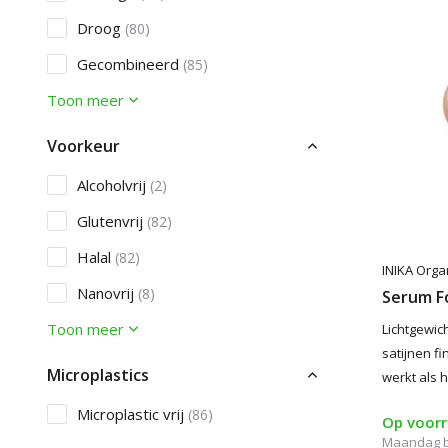
Droog
(80)
Gecombineerd
(85)
Toon meer
Voorkeur
Alcoholvrij
(2)
Glutenvrij
(82)
Halal
(82)
INIKA Orga
Nanovrij
(8)
Serum F
Toon meer
Lichtgewic
satijnen fi
Microplastics
werkt als 
Microplastic vrij
(86)
Op voor
Maandag 