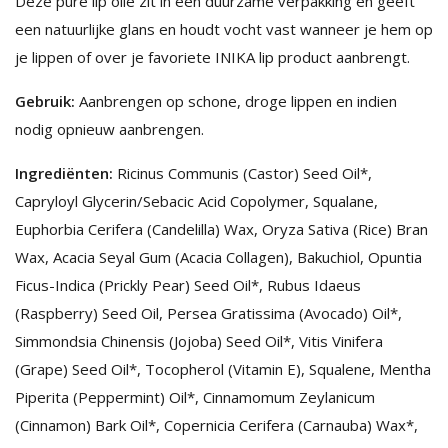
Deze pure lip olie zit in een duurzame verpakking en geeft
een natuurlijke glans en houdt vocht vast wanneer je hem op
je lippen of over je favoriete INIKA lip product aanbrengt.
Gebruik:
Aanbrengen op schone, droge lippen en indien
nodig opnieuw aanbrengen.
Ingrediënten:
Ricinus Communis (Castor) Seed Oil*,
Capryloyl Glycerin/Sebacic Acid Copolymer, Squalane,
Euphorbia Cerifera (Candelilla) Wax, Oryza Sativa (Rice) Bran
Wax, Acacia Seyal Gum (Acacia Collagen), Bakuchiol, Opuntia
Ficus-Indica (Prickly Pear) Seed Oil*, Rubus Idaeus
(Raspberry) Seed Oil, Persea Gratissima (Avocado) Oil*,
Simmondsia Chinensis (Jojoba) Seed Oil*, Vitis Vinifera
(Grape) Seed Oil*, Tocopherol (Vitamin E), Squalene, Mentha
Piperita (Peppermint) Oil*, Cinnamomum Zeylanicum
(Cinnamon) Bark Oil*, Copernicia Cerifera (Carnauba) Wax*,