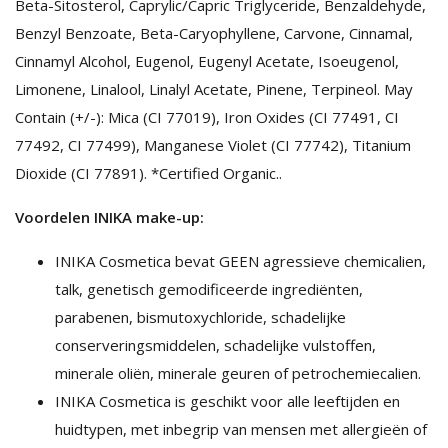
Beta-Sitosterol, Caprylic/Capric Triglyceride, Benzaldehyde,
Benzyl Benzoate, Beta-Caryophyllene, Carvone, Cinnamal,
Cinnamyl Alcohol, Eugenol, Eugenyl Acetate, Isoeugenol,
Limonene, Linalool, Linalyl Acetate, Pinene, Terpineol. May
Contain (+/-): Mica (CI 77019), Iron Oxides (CI 77491, CI
77492, CI 77499), Manganese Violet (CI 77742), Titanium
Dioxide (CI 77891). *Certified Organic..
Voordelen INIKA make-up:
INIKA Cosmetica bevat GEEN agressieve chemicalien,
talk, genetisch gemodificeerde ingrediënten,
parabenen, bismutoxychloride, schadelijke
conserveringsmiddelen, schadelijke vulstoffen,
minerale oliën, minerale geuren of petrochemiecalien.
INIKA Cosmetica is geschikt voor alle leeftijden en
huidtypen, met inbegrip van mensen met allergieën of