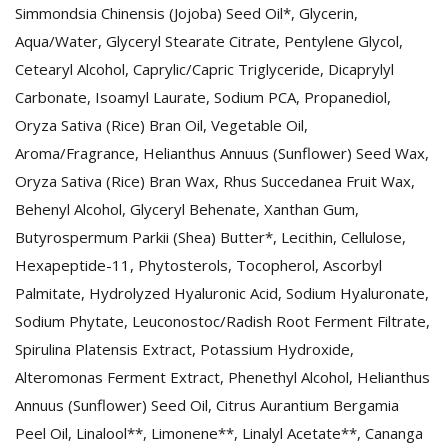
Simmondsia Chinensis (Jojoba) Seed Oil*, Glycerin,
Aqua/Water, Glyceryl Stearate Citrate, Pentylene Glycol,
Cetearyl Alcohol, Caprylic/Capric Triglyceride, Dicaprylyl
Carbonate, Isoamyl Laurate, Sodium PCA, Propanediol,
Oryza Sativa (Rice) Bran Oil, Vegetable Oil,
Aroma/Fragrance, Helianthus Annuus (Sunflower) Seed Wax,
Oryza Sativa (Rice) Bran Wax, Rhus Succedanea Fruit Wax,
Behenyl Alcohol, Glyceryl Behenate, Xanthan Gum,
Butyrospermum Parkii (Shea) Butter*, Lecithin, Cellulose,
Hexapeptide-11, Phytosterols, Tocopherol, Ascorbyl
Palmitate, Hydrolyzed Hyaluronic Acid, Sodium Hyaluronate,
Sodium Phytate, Leuconostoc/Radish Root Ferment Filtrate,
Spirulina Platensis Extract, Potassium Hydroxide,
Alteromonas Ferment Extract, Phenethyl Alcohol, Helianthus
Annuus (Sunflower) Seed Oil, Citrus Aurantium Bergamia
Peel Oil, Linalool**, Limonene**, Linalyl Acetate**, Cananga