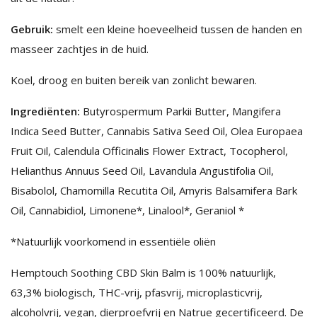
Gebruik:
smelt een kleine hoeveelheid tussen de handen en
masseer zachtjes in de huid.
Koel, droog en buiten bereik van zonlicht bewaren.
Ingrediënten:
Butyrospermum Parkii Butter, Mangifera
Indica Seed Butter, Cannabis Sativa Seed Oil, Olea Europaea
Fruit Oil, Calendula Officinalis Flower Extract, Tocopherol,
Helianthus Annuus Seed Oil, Lavandula Angustifolia Oil,
Bisabolol, Chamomilla Recutita Oil, Amyris Balsamifera Bark
Oil, Cannabidiol, Limonene*, Linalool*, Geraniol *
*Natuurlijk voorkomend in essentiële oliën
Hemptouch Soothing CBD Skin Balm is 100% natuurlijk,
63,3% biologisch, THC-vrij, pfasvrij, microplasticvrij,
alcoholvrij, vegan, dierproefvrij en Natrue gecertificeerd. De