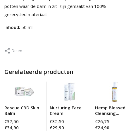
potten waar de balm in zit zijn gemaakt van 100%
gerecycled materiaal.
Inhoud:
50 ml
Delen
Gerelateerde producten
Rescue CBD Skin
Nurturing Face
Hemp Blessed
Balm
Cream
Cleansing...
€37,50
€32,50
€26,75
€34,90
€29,90
€24,90