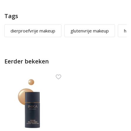
Tags
dierproefvrije makeup
glutenvrije makeup
hal
Eerder bekeken