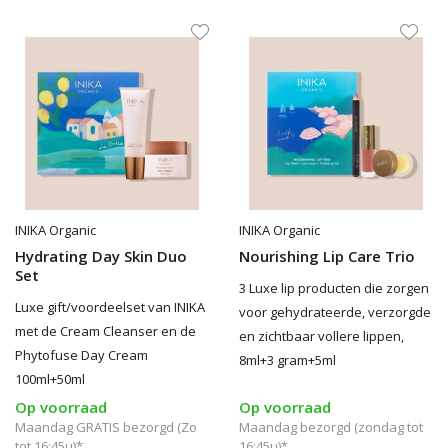
INIKA Organic
INIKA Organic
Hydrating Day Skin Duo
Nourishing Lip Care Trio
Set
3 Luxe lip producten die zorgen
Luxe gift/voordeelset van INIKA
voor gehydrateerde, verzorgde
met de Cream Cleanser en de
en zichtbaar vollere lippen,
Phytofuse Day Cream
8ml+3 gram+5ml
100ml+50ml
Op voorraad
Op voorraad
Maandag GRATIS bezorgd (Zo
Maandag bezorgd (zondag tot
tot 16:45u)*
16:45u)*