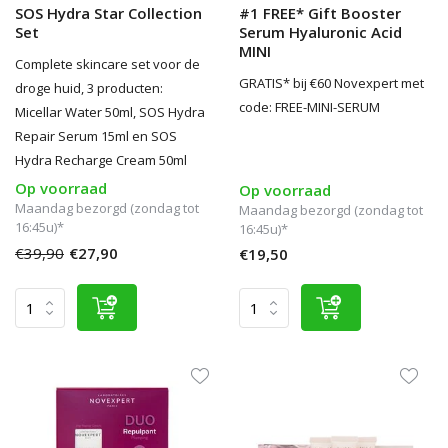
SOS Hydra Star Collection
#1 FREE* Gift Booster
Set
Serum Hyaluronic Acid
MINI
Complete skincare set voor de
GRATIS* bij €60 Novexpert met
droge huid, 3 producten:
code: FREE-MINI-SERUM
Micellar Water 50ml, SOS Hydra
Repair Serum 15ml en SOS
Hydra Recharge Cream 50ml
Op voorraad
Op voorraad
Maandag bezorgd (zondag tot
Maandag bezorgd (zondag tot
16:45u)*
16:45u)*
€39,90
€27,90
€19,50