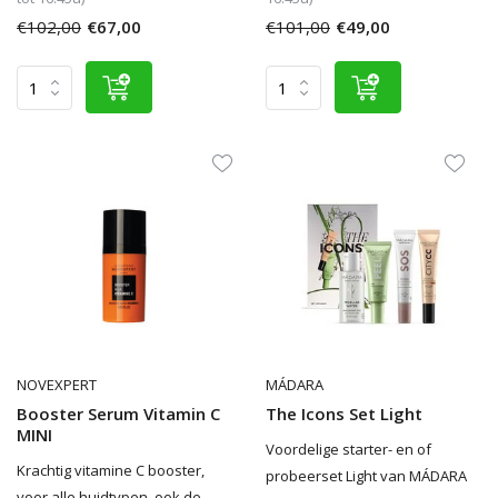
€102,00
€67,00
€101,00
€49,00
NOVEXPERT
MÁDARA
Booster Serum Vitamin C
The Icons Set Light
MINI
Voordelige starter- en of
Krachtig vitamine C booster,
probeerset Light van MÁDARA
voor alle huidtypen, ook de