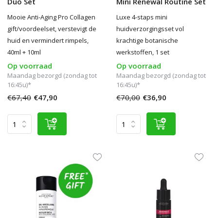
Duo Set
Mini Renewal Routine Set
Mooie Anti-Aging Pro Collagen
Luxe 4-staps mini
gift/voordeelset, verstevigt de
huidverzorgingsset vol
huid en vermindert rimpels,
krachtige botanische
40ml + 10ml
werkstoffen, 1 set
Op voorraad
Op voorraad
Maandag bezorgd (zondag tot
Maandag bezorgd (zondag tot
16:45u)*
16:45u)*
€67,40
€47,90
€70,00
€36,90