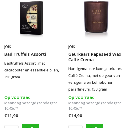
JOIK
JOIK
Bad Truffels Assorti
Geurkaars Rapeseed Wax
Caffé Crema
Badtruffels Assorti, met
Handgemaakte luxe geurkaars
cacaoboter en essentiële oliën,
Caffé Crema, met de geur van
258 gram
versgemalen koffiebonen,
paraffinevrij, 150 gram
Op voorraad
Op voorraad
Maandag bezorgd (zondag tot
Maandag bezorgd (zondag tot
16:45u)*
16:45u)*
€11,90
€14,90