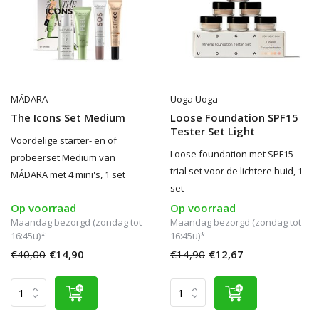
MÁDARA
Uoga Uoga
The Icons Set Medium
Loose Foundation SPF15
Tester Set Light
Voordelige starter- en of
Loose foundation met SPF15
probeerset Medium van
trial set voor de lichtere huid, 1
MÁDARA met 4 mini's, 1 set
set
Op voorraad
Op voorraad
Maandag bezorgd (zondag tot
Maandag bezorgd (zondag tot
16:45u)*
16:45u)*
€40,00
€14,90
€14,90
€12,67