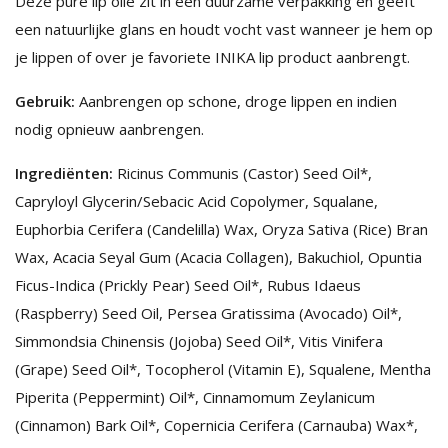
Deze pure lip olie zit in een duurzame verpakking en geeft
een natuurlijke glans en houdt vocht vast wanneer je hem op
je lippen of over je favoriete INIKA lip product aanbrengt.
Gebruik:
Aanbrengen op schone, droge lippen en indien
nodig opnieuw aanbrengen.
Ingrediënten:
Ricinus Communis (Castor) Seed Oil*,
Capryloyl Glycerin/Sebacic Acid Copolymer, Squalane,
Euphorbia Cerifera (Candelilla) Wax, Oryza Sativa (Rice) Bran
Wax, Acacia Seyal Gum (Acacia Collagen), Bakuchiol, Opuntia
Ficus-Indica (Prickly Pear) Seed Oil*, Rubus Idaeus
(Raspberry) Seed Oil, Persea Gratissima (Avocado) Oil*,
Simmondsia Chinensis (Jojoba) Seed Oil*, Vitis Vinifera
(Grape) Seed Oil*, Tocopherol (Vitamin E), Squalene, Mentha
Piperita (Peppermint) Oil*, Cinnamomum Zeylanicum
(Cinnamon) Bark Oil*, Copernicia Cerifera (Carnauba) Wax*,