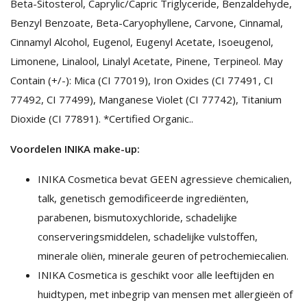
Beta-Sitosterol, Caprylic/Capric Triglyceride, Benzaldehyde,
Benzyl Benzoate, Beta-Caryophyllene, Carvone, Cinnamal,
Cinnamyl Alcohol, Eugenol, Eugenyl Acetate, Isoeugenol,
Limonene, Linalool, Linalyl Acetate, Pinene, Terpineol. May
Contain (+/-): Mica (CI 77019), Iron Oxides (CI 77491, CI
77492, CI 77499), Manganese Violet (CI 77742), Titanium
Dioxide (CI 77891). *Certified Organic..
Voordelen INIKA make-up:
INIKA Cosmetica bevat GEEN agressieve chemicalien,
talk, genetisch gemodificeerde ingrediënten,
parabenen, bismutoxychloride, schadelijke
conserveringsmiddelen, schadelijke vulstoffen,
minerale oliën, minerale geuren of petrochemiecalien.
INIKA Cosmetica is geschikt voor alle leeftijden en
huidtypen, met inbegrip van mensen met allergieën of