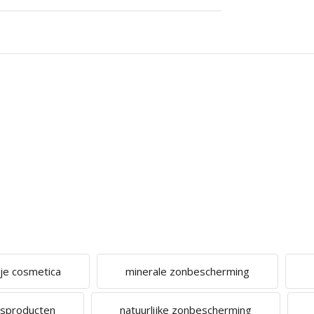
ije cosmetica
minerale zonbescherming
htsproducten
natuurlijke zonbescherming