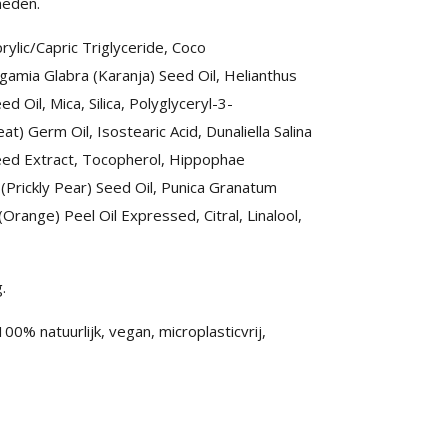
meden.
rylic/Capric Triglyceride, Coco
gamia Glabra (Karanja) Seed Oil, Helianthus
 Oil, Mica, Silica, Polyglyceryl-3-
t) Germ Oil, Isostearic Acid, Dunaliella Salina
Seed Extract, Tocopherol, Hippophae
 (Prickly Pear) Seed Oil, Punica Granatum
Orange) Peel Oil Expressed, Citral, Linalool,
.
% natuurlijk, vegan, microplasticvrij,