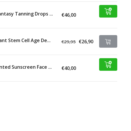
ntasy Tanning Drops ...
€46,00
ant Stem Cell Age De...
€26,90
€29,95
nted Sunscreen Face ...
€40,00