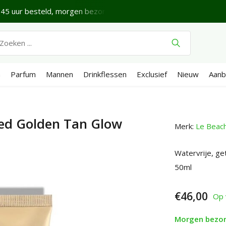
45 uur besteld, morgen bezorgd*
Fijne vrijdag.
Verze
n
Parfum
Mannen
Drinkflessen
Exclusief
Nieuw
Aanb
ted Golden Tan Glow
Merk:
Le Beac
Watervrije, ge
50ml
€46,00
Op 
Morgen bezo