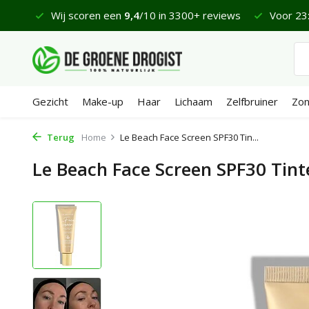
 €65
Wij scoren een
9,4
/10 in 3300+ reviews
Voor 23:
Gezicht
Make-up
Haar
Lichaam
Zelfbruiner
Zo
Terug
Home
Le Beach Face Screen SPF30 Tin...
Le Beach Face Screen SPF30 Tin