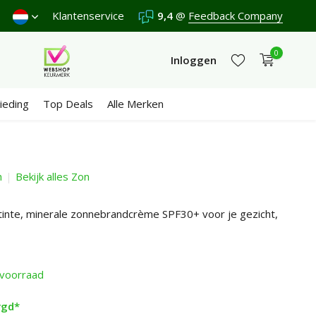
nden €4,95 (NL)
Klantenservice
Gratis
vanaf €65
9,4
@
Feedback Company
Wij scoren een
9,4
/10 in
0
Inloggen
ieding
Top Deals
Alle Merken
h
Bekijk alles Zon
Account aanmaken
Account aanmaken
tinte, minerale zonnebrandcrème SPF30+ voor je gezicht,
voorraad
rgd*