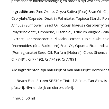
permanente huidbeschadiging en moet altijd worden ver
Ingrediënten:
Zinc Oxide, Oryza Sativa (Rice) Bran Oil, Cap
Caprylate/Caprate, Dextrin Palmitate, Tapioca Starch, Pon
Annuus (Sunflower) Seed Oil, Rubus Idaeus (Raspberry) Seed
Polyricinoleate, Limonene, Bisabolol, Triticum Vulgare (Whea
Extract, Haematococcus Pluvialis Extract, Lupinus Albus 
Rhamnoides (Sea Buckthorn) Fruit Oil, Opuntia Ficus Indica
(Pomegranate) Seed Oil, Parfum (Natural), Citrus Sinensis (
Ci 77491, Ci 77492, Ci 77499, Ci 77891
Alle ingrediënten zijn natuurlijk of van natuurlijke oorsprong
Le Beach Face Screen SPF30+ Tinted Golden Tan Glow is 100
pfasvrij, rifvriendelijk en dierproefvrij.
Inhoud:
50 ml