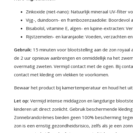
Zinkoxide (niet-nano): Natuurlijk mineraal UV-filter 
Vijg-, duindoorn- en frambozenzaadolie: Boordevol 
Bisabolol, vitamine E, algen- en lupine-extracten: V
Rijstzemelen- en karanjaolie: Voeden, verzachten e
Gebruik:
15 minuten voor blootstelling aan de zon royaa
de 2 uur opnieuw aanbrengen en onmiddellijk na het zw
overmatig zweten. Vermijd contact met de ogen. Bij conta
contact met kleding om vlekken te voorkomen.
Bewaar het product bij kamertemperatuur en houd het uit d
Let op:
Vermijd intense middagzon en langdurige blootste
kinderen uit direct zonlicht. Gebruik beschermende kledin
Zonnebrandcrèmes bieden geen 100% bescherming tegen U
zon is een ernstig gezondheidsrisico, zelfs als je een zon