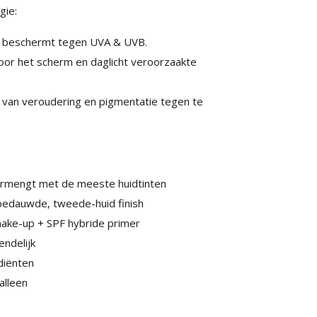
gie:
e beschermt tegen UVA & UVB.
oor het scherm en daglicht veroorzaakte
 van veroudering en pigmentatie tegen te
 vermengt met de meeste huidtinten
bedauwde, tweede-huid finish
ake-up + SPF hybride primer
endelijk
diënten
alleen