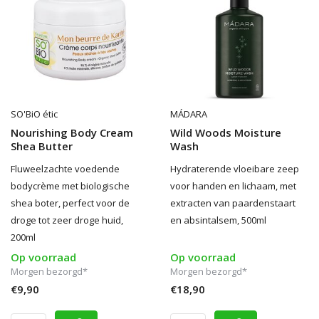
SO'BiO étic
MÁDARA
Nourishing Body Cream
Wild Woods Moisture
Shea Butter
Wash
Fluweelzachte voedende
Hydraterende vloeibare zeep
bodycrème met biologische
voor handen en lichaam, met
shea boter, perfect voor de
extracten van paardenstaart
droge tot zeer droge huid,
en absintalsem, 500ml
200ml
Op voorraad
Op voorraad
Morgen bezorgd*
Morgen bezorgd*
€9,90
€18,90