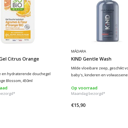
MÁDARA
Gel Citrus Orange
KIND Gentle Wash
Milde vloeibare zeep, geschikt v
e en hydraterende douchegel
baby's, kinderen en volwassene
nge Blossom, 450ml
raad
Op voorraad
bezorgd*
Maandag bezorgd*
€15,90