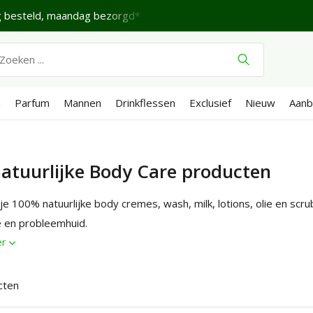
rdag.
Verzenden €4,95 (NL)
Gratis
vanaf €65
Wij scor
n
Parfum
Mannen
Drinkflessen
Exclusief
Nieuw
Aanb
natuurlijke Body Care producten
 je 100% natuurlijke body cremes, wash, milk, lotions, olie en scr
e en probleemhuid.
er
cten