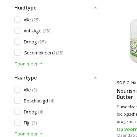
Huidtype
Alle
(25)
Anti-Age
(25)
Droog
(25)
Gecombineerd
(25)
Toon meer
Haartype
SO'BiO étic
Alle
(3)
Nourish
Butter
Beschadigd
(4)
Fluweelza
Droog
(4)
biologisch
droge tot 
Fijn
(3)
Op voor
Toon meer
Maandag 