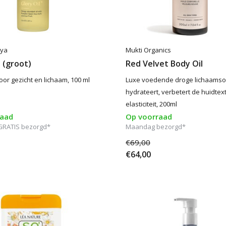
nya
Mukti Organics
l (groot)
Red Velvet Body Oil
voor gezicht en lichaam, 100 ml
Luxe voedende droge lichaamsol
hydrateert, verbetert de huidtex
elasticiteit, 200ml
raad
Op voorraad
RATIS bezorgd*
Maandag bezorgd*
€69,00
€64,00