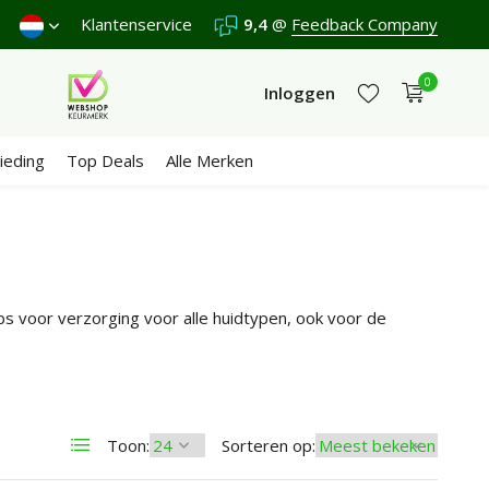
en een
9,4
/10 in 3300+ reviews
Klantenservice
9,4
@
Feedback Company
0
Inloggen
ieding
Top Deals
Alle Merken
Account aanmaken
Account aanmaken
ubs voor verzorging voor alle huidtypen, ook voor de
Toon:
Sorteren op: