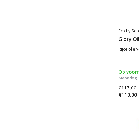
Eco by So
Glory Oi
Rijke olie 
Op voor
Maandag G
€117,00
€110,00