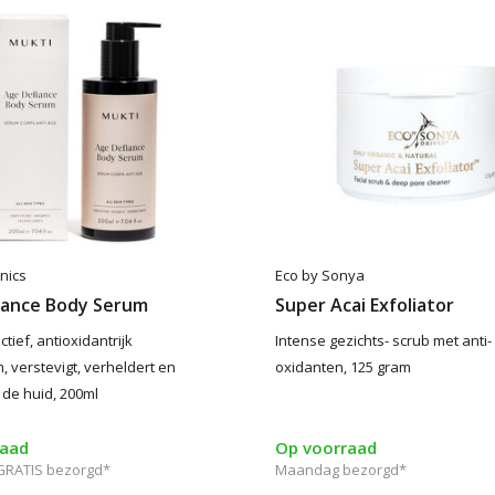
nics
Eco by Sonya
iance Body Serum
Super Acai Exfoliator
ctief, antioxidantrijk
Intense gezichts- scrub met anti-
 verstevigt, verheldert en
oxidanten, 125 gram
 de huid, 200ml
raad
Op voorraad
RATIS bezorgd*
Maandag bezorgd*