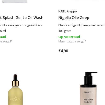
NAJEL Aleppo
 Splash Gel to Oil Wash
Nigella Olie Zeep
ot olie reiniger voor gezicht en
Plantaardige olijfzeep met zwart
50 ml
100 gram
raad
Op voorraad
bezorgd*
Maandag bezorgd*
€4,90