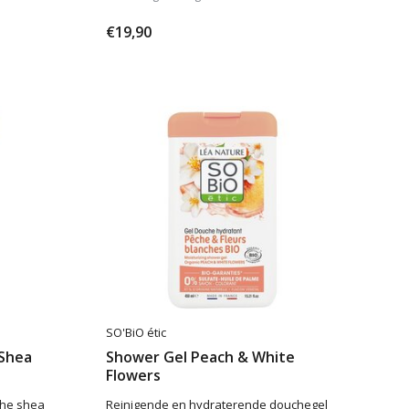
€19,90
SO'BiO étic
 Shea
Shower Gel Peach & White
Flowers
che shea
Reinigende en hydraterende douchegel