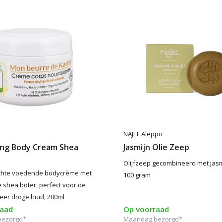
NAJEL Aleppo
ing Body Cream Shea
Jasmijn Olie Zeep
Olijfzeep gecombineerd met jasm
chte voedende bodycrème met
100 gram
e shea boter, perfect voor de
zeer droge huid, 200ml
raad
Op voorraad
bezorgd*
Maandag bezorgd*