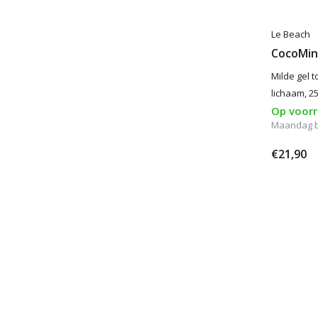
Le Beach
CocoMint
Milde gel t
lichaam, 2
Op voor
Maandag 
€21,90