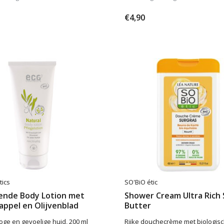
€4,90
tics
SO'BiO étic
ende Body Lotion met
Shower Cream Ultra Rich
appel en Olijvenblad
Butter
oge en gevoelige huid, 200 ml
Rijke douchecrème met biologis