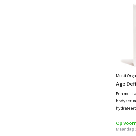
Mukti Orga
Age Def
Een multi-a
bodyserum,
hydrateert
Op voor
Maandag G