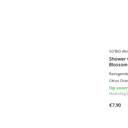
SO'BiO étic
Shower 
Blossom
Reinigend
Citrus Ora
Op voor
Maandag 
€7,90