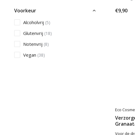
Voorkeur
€9,90
Alcoholvrij
(5)
Glutenvrij
(18)
Notenvrij
(8)
Vegan
(38)
Microplastics
Microplastic vrij
(47)
Verzorging
Acne
(3)
Eco Cosme
Anti-Cellulite
(2)
Verzorg
Granaat
Eczeem
(2)
Voor de dr