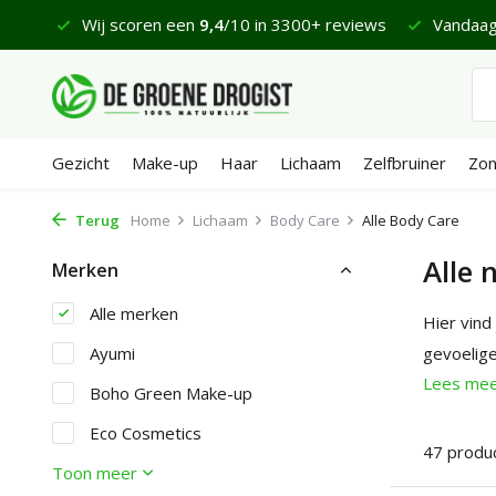
views
Vandaag besteld, maandag bezorgd*
Fijne Zate
Gezicht
Make-up
Haar
Lichaam
Zelfbruiner
Zo
Terug
Home
Lichaam
Body Care
Alle Body Care
Alle 
Merken
Alle merken
Hier vind
Ayumi
gevoelig
Lees me
Boho Green Make-up
Eco Cosmetics
47 produ
Toon meer