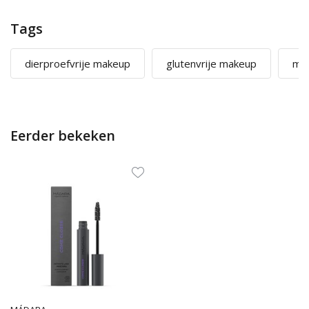
Tags
dierproefvrije makeup
glutenvrije makeup
mic
Eerder bekeken