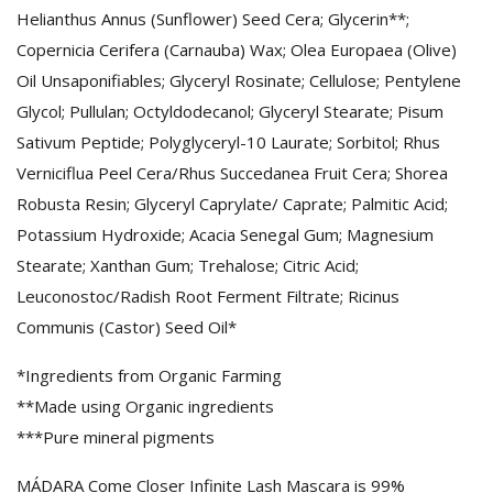
Helianthus Annus (Sunflower) Seed Cera; Glycerin**;
Copernicia Cerifera (Carnauba) Wax; Olea Europaea (Olive)
Oil Unsaponifiables; Glyceryl Rosinate; Cellulose; Pentylene
Glycol; Pullulan; Octyldodecanol; Glyceryl Stearate; Pisum
Sativum Peptide; Polyglyceryl-10 Laurate; Sorbitol; Rhus
Verniciflua Peel Cera/Rhus Succedanea Fruit Cera; Shorea
Robusta Resin; Glyceryl Caprylate/ Caprate; Palmitic Acid;
Potassium Hydroxide; Acacia Senegal Gum; Magnesium
Stearate; Xanthan Gum; Trehalose; Citric Acid;
Leuconostoc/Radish Root Ferment Filtrate; Ricinus
Communis (Castor) Seed Oil*
*Ingredients from Organic Farming
**Made using Organic ingredients
***Pure mineral pigments
MÁDARA Come Closer Infinite Lash Mascara is 99%