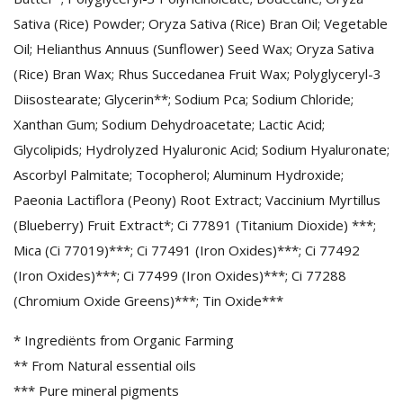
Sativa (Rice) Powder; Oryza Sativa (Rice) Bran Oil; Vegetable
Oil; Helianthus Annuus (Sunflower) Seed Wax; Oryza Sativa
(Rice) Bran Wax; Rhus Succedanea Fruit Wax; Polyglyceryl-3
Diisostearate; Glycerin**; Sodium Pca; Sodium Chloride;
Xanthan Gum; Sodium Dehydroacetate; Lactic Acid;
Glycolipids; Hydrolyzed Hyaluronic Acid; Sodium Hyaluronate;
Ascorbyl Palmitate; Tocopherol; Aluminum Hydroxide;
Paeonia Lactiflora (Peony) Root Extract; Vaccinium Myrtillus
(Blueberry) Fruit Extract*; Ci 77891 (Titanium Dioxide) ***;
Mica (Ci 77019)***; Ci 77491 (Iron Oxides)***; Ci 77492
(Iron Oxides)***; Ci 77499 (Iron Oxides)***; Ci 77288
(Chromium Oxide Greens)***; Tin Oxide***
* Ingrediënts from Organic Farming
** From Natural essential oils
*** Pure mineral pigments