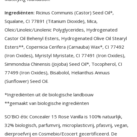
Ingrediënten:
Ricinus Communis (Castor) Seed Oil*,
Squalane, CI 77891 (Titanium Dioxide), Mica,
Oleic/Linoleic/Linolenic Polyglycerides, Hydrogenated
Castor Oil Behenyl Esters, Hydrogenated Olive Oil Stearyl
Esters**, Copernicia Cerifera (Carnauba) Wax*, CI 77492
(Iron Oxides), Myristyl Myristate, CI 77491 (Iron Oxides),
Simmondsia Chinensis (Jojoba) Seed Oil*, Tocopherol, CI
77499 (Iron Oxides), Bisabolol, Helianthus Annuus
(Sunflower) Seed Oil.
*Ingrediënten uit de biologische landbouw
**gemaakt van biologische ingrediënten
SO'BiO étic Concealer 15 Rose Vanilla is 100% natuurlijk,
32% biologisch, parfumvrij, microplasticvrij, pfasvrij, vegan,
dierproefvrij en Cosmebio/Ecocert gecertificeerd. De