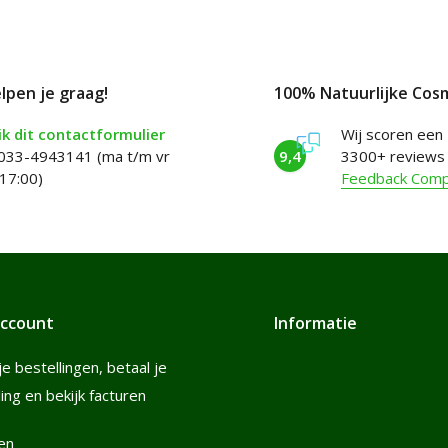
elpen je graag!
100% Natuurlijke Cos
k dit contactformulier
Wij scoren een
 033-4943141 (ma t/m vr
9,4
3300+ reviews
17:00)
Feedback Com
account
Informatie
je bestellingen, betaal je
ling en bekijk facturen
en