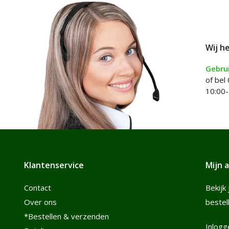
Wij h
Gebrui
of bel
10:00-
Klantenservice
Mijn 
Contact
Bekijk 
Over ons
bestel
*Bestellen & verzenden
Inlogg