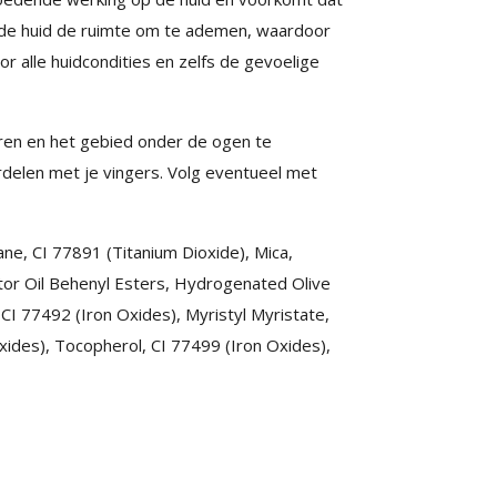
t de huid de ruimte om te ademen, waardoor
r alle huidcondities en zelfs de gevoelige
eren en het gebied onder de ogen te
rdelen met je vingers. Volg eventueel met
ne, CI 77891 (Titanium Dioxide), Mica,
stor Oil Behenyl Esters, Hydrogenated Olive
 CI 77492 (Iron Oxides), Myristyl Myristate,
xides), Tocopherol, CI 77499 (Iron Oxides),