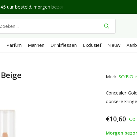
45 uur besteld, morgen bezorgd*
Fijne vrijdag.
Verze
n
Parfum
Mannen
Drinkflessen
Exclusief
Nieuw
Aanb
 Beige
Merk:
SO'BiO é
Concealer Gold
donkere kringe
€10,60
Op 
Morgen bezo