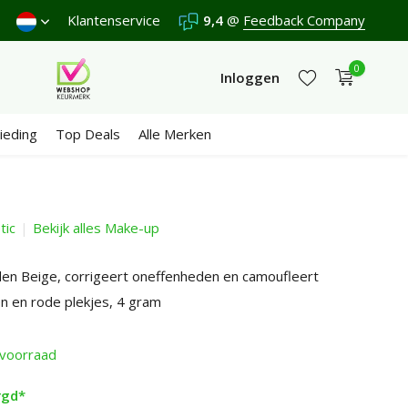
nden €4,95 (NL)
Klantenservice
Gratis
vanaf €65
9,4
@
Feedback Company
Wij scoren een
9,4
/10 in
0
Inloggen
ieding
Top Deals
Alle Merken
tic
Bekijk alles Make-up
Account aanmaken
Account aanmaken
en Beige, corrigeert oneffenheden en camoufleert
n en rode plekjes, 4 gram
voorraad
rgd*