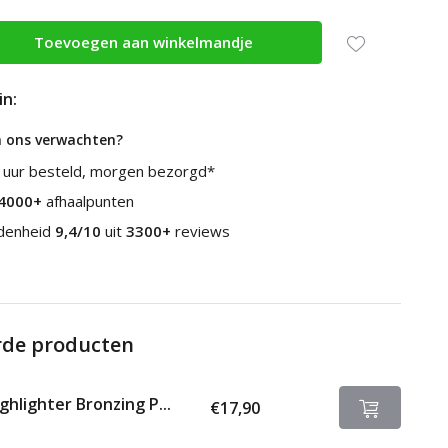
Toevoegen aan winkelmandje
in:
n ons verwachten?
 uur besteld, morgen bezorgd*
4000+
afhaalpunten
edenheid
9,4/10
uit
3300+
reviews
rde producten
ghlighter Bronzing P...
€17,90