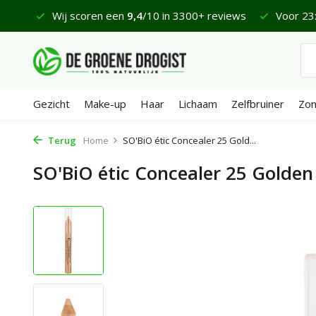
 €65
Wij scoren een
9,4
/10 in 3300+ reviews
Voor 23:
Gezicht
Make-up
Haar
Lichaam
Zelfbruiner
Zo
Terug
Home
SO'BiO étic Concealer 25 Gold...
SO'BiO étic Concealer 25 Golden