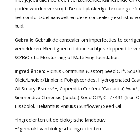
poriën worden verstopt. De niet plakkerige textuur geef
het comfortabel aanvoelt en deze concealer geschikt is voo
huid.
Gebruik:
Gebruik de concealer om imperfecties te corrig
verhelderen. Blend goed uit door zachtjes kloppend te ve
SO'BiO étic Moisturizing of Mattifying foundation.
Ingrediënten:
Ricinus Communis (Castor) Seed Oil*, Squala
Oleic/Linoleic/Linolenic Polyglycerides, Hydrogenated Ca
Oil Stearyl Esters**, Copernicia Cerifera (Carnauba) Wax*,
Simmondsia Chinensis (Jojoba) Seed Oil*, CI 77491 (Iron O
Bisabolol, Helianthus Annuus (Sunflower) Seed Oil
*Ingrediënten uit de biologische landbouw
**gemaakt van biologische ingrediënten