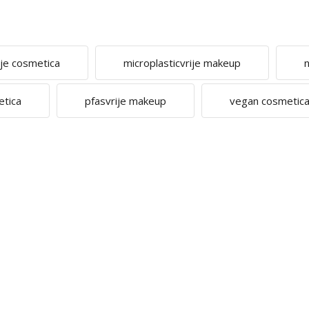
ije cosmetica
microplasticvrije makeup
n
etica
pfasvrije makeup
vegan cosmetic