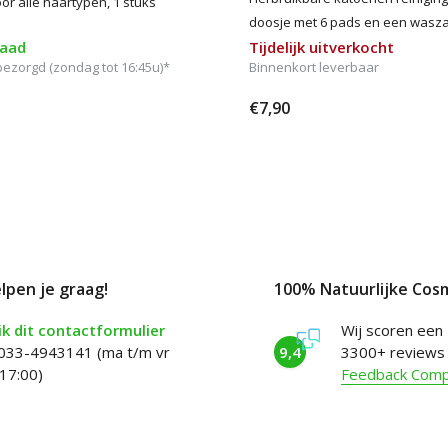
or alle haartypen, 1 stuks
doosje met 6 pads en een wasz
raad
Tijdelijk uitverkocht
zorgd (zondag tot 16:45u)*
Binnenkort leverbaar
€7,90
elpen je graag!
100% Natuurlijke Cos
k dit contactformulier
Wij scoren een
 033-4943141 (ma t/m vr
9,4
3300+ reviews
17:00)
Feedback Com