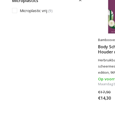
Microplastics
Microplastic vrij
(9)
Bamboove
Body Sc
Houder 
Herbruikb
scheermes 
edition, 96
Op voor
Maandag be
€17,90
€14,30