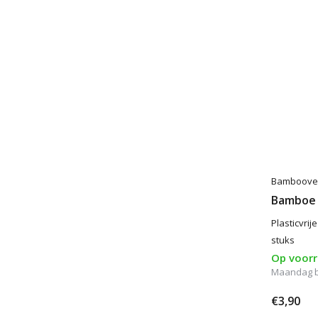
Bamboove
Bamboe 
Plasticvri
stuks
Op voor
Maandag be
€3,90