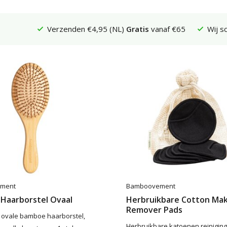
Verzenden €4,95 (NL)
Gratis
vanaf €65
Wij s
ment
Bamboovement
Haarborstel Ovaal
Herbruikbare Cotton Ma
Remover Pads
je ovale bamboe haarborstel,
Herbruikbare katoenen reiniging