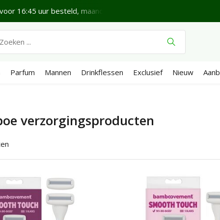
voor 16:45 uur besteld, maandag bezorgd*
Fijne Zondag.
n
Parfum
Mannen
Drinkflessen
Exclusief
Nieuw
Aanb
oe verzorgingsproducten
ten