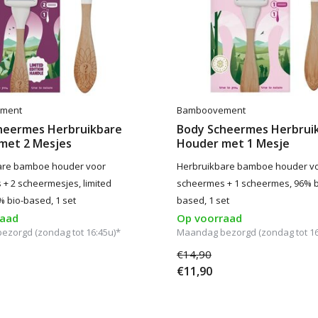
ment
Bamboovement
heermes Herbruikbare
Body Scheermes Herbrui
met 2 Mesjes
Houder met 1 Mesje
are bamboe houder voor
Herbruikbare bamboe houder v
+ 2 scheermesjes, limited
scheermes + 1 scheermes, 96% b
% bio-based, 1 set
based, 1 set
raad
Op voorraad
zorgd (zondag tot 16:45u)*
Maandag bezorgd (zondag tot 16
€14,90
€11,90