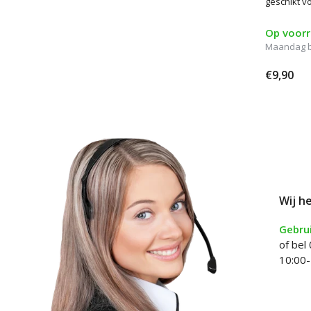
geschikt vo
Op voor
Maandag be
€9,90
Wij h
Gebrui
of bel
10:00-