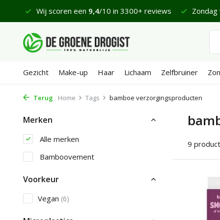
 €65
Wij scoren een
9,4
/10 in 3300+ reviews
Zondag 
Gezicht
Make-up
Haar
Lichaam
Zelfbruiner
Zo
Terug
Home
Tags
bamboe verzorgingsproducten
bamb
Merken
Alle merken
9 produc
Bamboovement
Voorkeur
Vegan
(6)