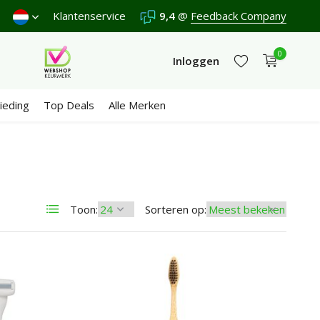
Verzenden €4,95 (NL)
Klantenservice
Gratis
9,4
vanaf €65
@
Feedback Company
Wij scoren een
0
Inloggen
ieding
Top Deals
Alle Merken
Account aanmaken
Account aanmaken
Toon:
Sorteren op: