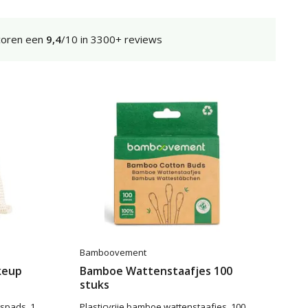
coren een
9,4
/10 in 3300+ reviews
Bamboovement
keup
Bamboe Wattenstaafjes 100
stuks
spads, 1
Plasticvrije bamboe wattenstaafjes, 100