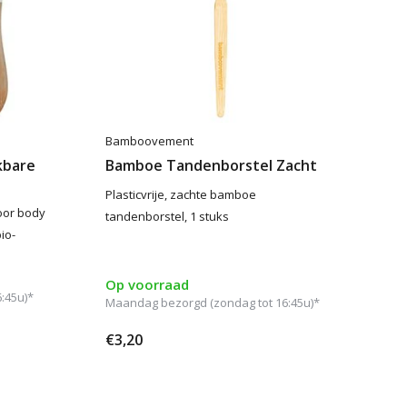
Bamboovement
kbare
Bamboe Tandenborstel Zacht
Plasticvrije, zachte bamboe
oor body
tandenborstel, 1 stuks
io-
Op voorraad
:45u)*
Maandag bezorgd (zondag tot 16:45u)*
€3,20