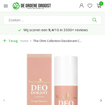
0
ws
Vandaag besteld, maandag bezorgd*
Terug
Home
The Ohm Collection Deodorant C...