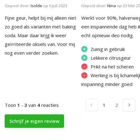
Gepost door:
Isolde
op 6 Juli 2023
Gepost door:
Nina
op 23 Mei 2
Fijne geur, helpt bij mij alleen niet
Werkt voor 90%, halverwe
zo goed als varianten met baking
een inspannende dag heb i
soda. Maar daar krijg ik weer
echt opnieuw deo nodig.
geïrriteerde oksels van. Voor mij
+
Zuinig in gebruik
nog even verder zoeken.
+
Lekkere citrusgeur
-
Prikt na het scheren
-
Werking is bij lichameli
inspanning minder goed
Toon
1
-
3
van
4
reacties
1
2
Schrijf je eigen review