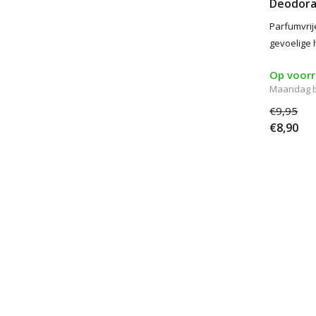
Deodora
Parfumvri
gevoelige 
Op voor
Maandag 
€9,95
€8,90