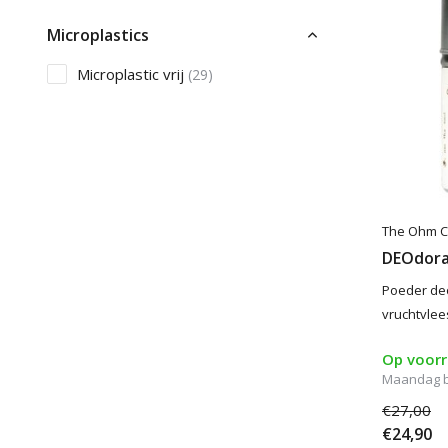
Microplastics
Microplastic vrij
(29)
The Ohm Co
DEOdora
Poeder de
vruchtvlee
Op voor
Maandag 
€27,00
€24,90