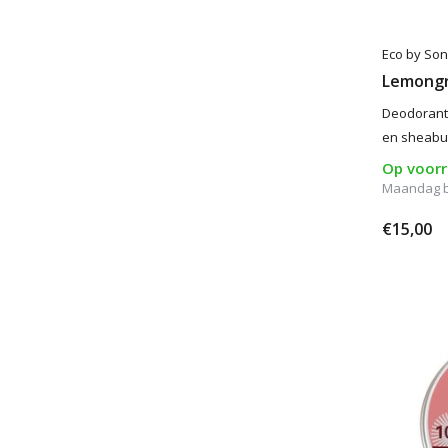
Eco by So
Lemongr
Deodorant 
en sheabut
Op voor
Maandag 
€15,00