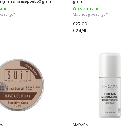
ijn en sinaasappel, 50 gram
gram
raad
Op voorraad
bezorgd*
Maandag bezorgd*
€27,00
€24,90
rs
MÁDARA