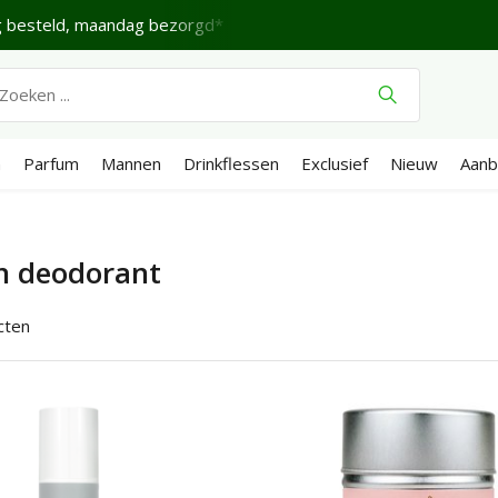
 besteld, maandag bezorgd*
Fijne Zaterdag.
Verzende
n
Parfum
Mannen
Drinkflessen
Exclusief
Nieuw
Aanb
n deodorant
cten