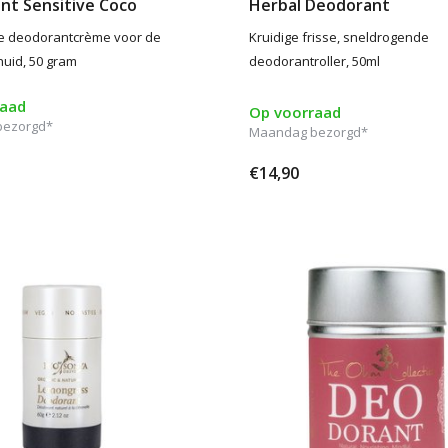
nt Sensitive Coco
Herbal Deodorant
je deodorantcrème voor de
Kruidige frisse, sneldrogende
huid, 50 gram
deodorantroller, 50ml
raad
Op voorraad
bezorgd*
Maandag bezorgd*
€14,90