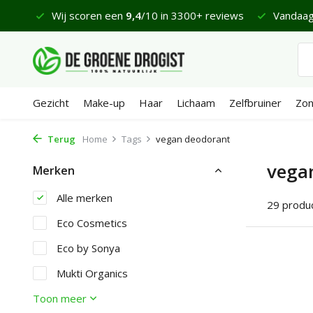
 €65
Wij scoren een
9,4
/10 in 3300+ reviews
Vandaag
Gezicht
Make-up
Haar
Lichaam
Zelfbruiner
Zo
Terug
Home
Tags
vegan deodorant
vega
Merken
Alle merken
29 produ
Eco Cosmetics
Eco by Sonya
Mukti Organics
Toon meer