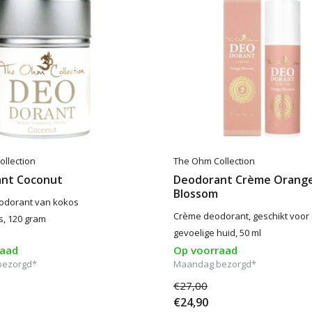
llection
The Ohm Collection
nt Coconut
Deodorant Crème Orang
Blossom
odorant van kokos
Crème deodorant, geschikt voor
s, 120 gram
gevoelige huid, 50 ml
raad
Op voorraad
bezorgd*
Maandag bezorgd*
€27,00
€24,90