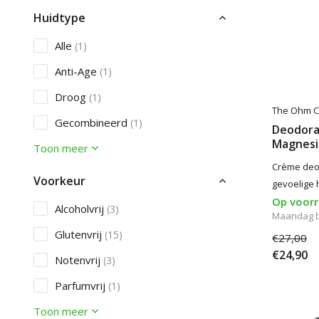
Huidtype
Alle
(1)
Anti-Age
(1)
Droog
(1)
The Ohm Co
Gecombineerd
(1)
Deodora
Magnes
Toon meer
Crème deod
Voorkeur
gevoelige h
Op voor
Alcoholvrij
(3)
Maandag 
Glutenvrij
(15)
€27,00
€24,90
Notenvrij
(3)
Parfumvrij
(1)
Toon meer