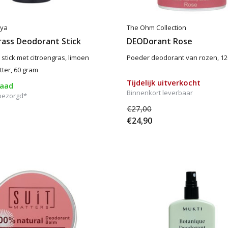
nya
The Ohm Collection
ass Deodorant Stick
DEODorant Rose
stick met citroengras, limoen
Poeder deodorant van rozen, 1
ter, 60 gram
Tijdelijk uitverkocht
raad
Binnenkort leverbaar
bezorgd*
€27,00
€24,90