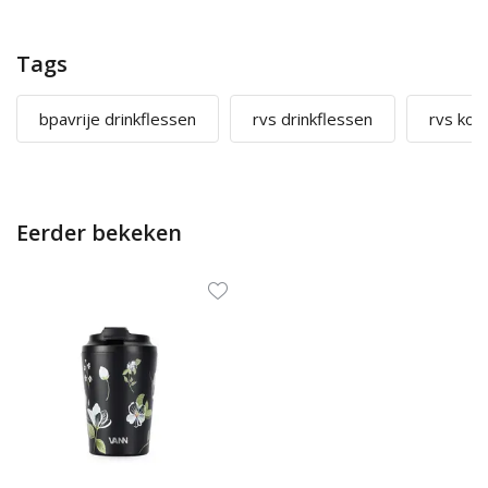
Tags
bpavrije drinkflessen
rvs drinkflessen
rvs kof
Eerder bekeken