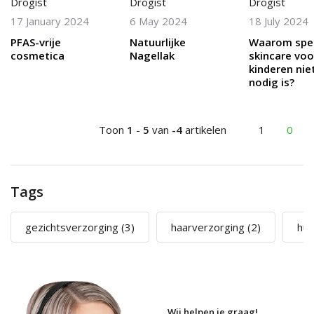
Drogist
Drogist
Drogist
17 January 2024
6 May 2024
18 July 2024
PFAS-vrije
Natuurlijke
Waarom spec
cosmetica
Nagellak
skincare voo
kinderen nie
nodig is?
Toon
1
-
5
van
-4
artikelen
1
0
Tags
gezichtsverzorging
(3)
haarverzorging
(2)
hui
Wij helpen je graag!