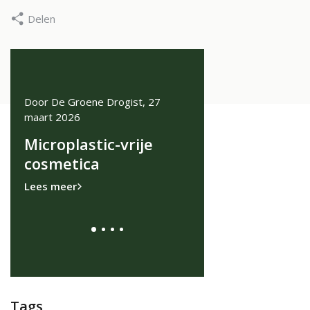
Delen
Door De Groene Drogist, 27
Door De Groene Drogist
maart 2026
november 2025
ke
Microplastic-vrije
Microbioom in B
es
cosmetica
Geheim voor ee
Stralende Huid
Lees meer
Lees meer
Tags