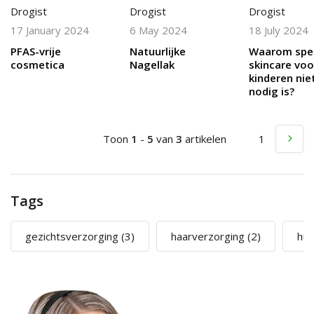
Drogist
Drogist
Drogist
17 January 2024
6 May 2024
18 July 2024
PFAS-vrije
Natuurlijke
Waarom spec
cosmetica
Nagellak
skincare voo
kinderen nie
nodig is?
Toon
1
-
5
van
3
artikelen
1
Tags
gezichtsverzorging
(3)
haarverzorging
(2)
hui