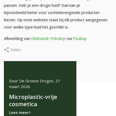
passen. Heb je een droge huid? Dan kan je
bijvoorbeeld beter voor vochtinbrengende producten
kiezen. Op onze website staat bij elk product aangegeven
voor welke type huid het geschikt is.
Afbeelding van
Oleksandr Pidvalnyi
via
Pixabay
Delen
Door De Groene Drogist, 27
Door De Groene Drogist
maart 2026
november 2025
ke
Microplastic-vrije
Microbioom in B
es
cosmetica
Geheim voor ee
Stralende Huid
Lees meer