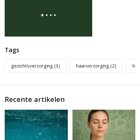
Lees meer
Tags
gezichtsverzorging
(3)
haarverzorging
(2)
hui
Recente artikelen