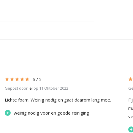
5
/
5
Gepost door:
el
op 11 Oktober 2022
Ge
Lichte foam. Weinig nodig en gaat daarom lang mee.
Fi
ma
+
weinig nodig voor en goede reiniging
ve
+