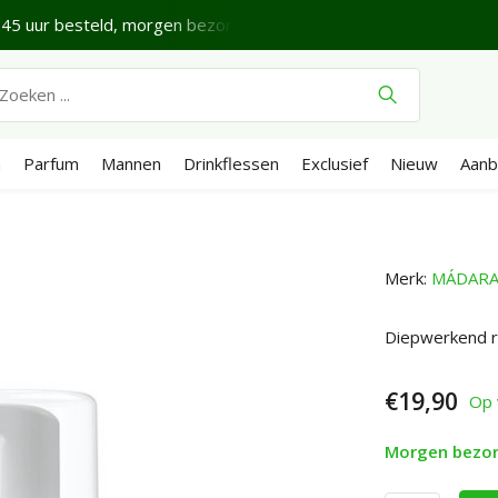
45 uur besteld, morgen bezorgd*
Fijne donderdag.
Ve
n
Parfum
Mannen
Drinkflessen
Exclusief
Nieuw
Aanb
Merk:
MÁDAR
Diepwerkend re
€19,90
Op 
Morgen bezo