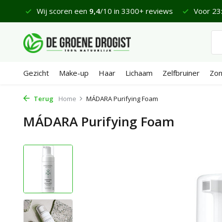
 €65
Wij scoren een
9,4
/10 in 3300+ reviews
Voor 23:
Gezicht
Make-up
Haar
Lichaam
Zelfbruiner
Zo
Terug
Home
MÁDARA Purifying Foam
MÁDARA Purifying Foam