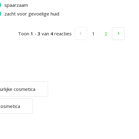
spaarzaam
zacht voor gevoelige huid
Toon
1
-
3
van
4
reacties
1
2
urlijke cosmetica
cosmetica