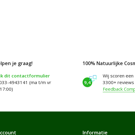
elpen je graag!
100% Natuurlijke Cos
k dit contactformulier
Wij scoren een
 033-4943141 (ma t/m vr
9,4
3300+ reviews
17:00)
Feedback Com
account
Informatie