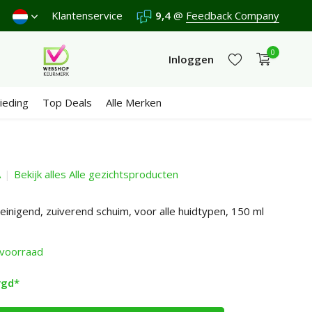
rzenden €4,95 (NL)
Klantenservice
Gratis
vanaf €65
9,4
@
Feedback Company
Wij scoren een
9,4
/1
0
Inloggen
ieding
Top Deals
Alle Merken
A
Bekijk alles Alle gezichtsproducten
Account aanmaken
Account aanmaken
inigend, zuiverend schuim, voor alle huidtypen, 150 ml
voorraad
rgd*