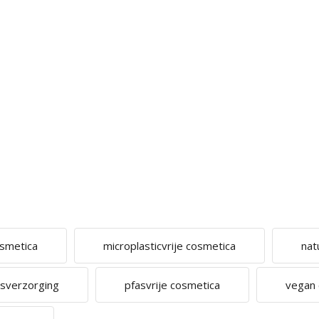
osmetica
microplasticvrije cosmetica
nat
amsverzorging
pfasvrije cosmetica
vegan 