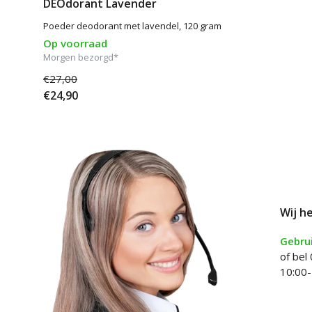
DEOdorant Lavender
Poeder deodorant met lavendel, 120 gram
Op voorraad
Morgen bezorgd*
€27,00
€24,90
Wij h
Gebrui
of bel
10:00-