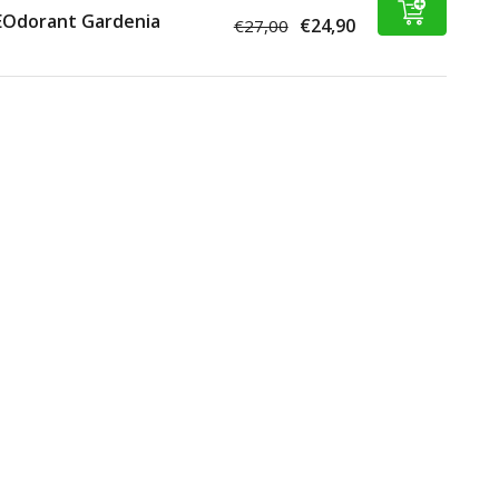
EOdorant Gardenia
€24,90
€27,00