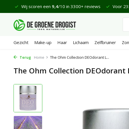
 reviews
Voor 23:45 uur besteld, morgen bezorgd*
Fi
Gezicht
Make-up
Haar
Lichaam
Zelfbruiner
Zo
Terug
Home
The Ohm Collection DEOdorant L...
The Ohm Collection DEOdorant 