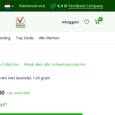
Wij scoren een
Klantenservice
9,4
/10 in 3300+ reviews
9,4
@
Feedback Company
0
Inloggen
ieding
Top Deals
Alle Merken
Collection
Bekijk alles Alle Lichaamsproducten
Account aanmaken
Account aanmaken
ant met lavendel, 120 gram
90
Op voorraad
rgd*