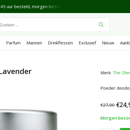
jne donderdag.
Verzenden €4,95 (NL)
Gratis
vanaf €65
n
Parfum
Mannen
Drinkflessen
Exclusief
Nieuw
Aanb
Lavender
Merk:
The Ohm 
Poeder deodor
€24,
€27,00
Morgen bezo