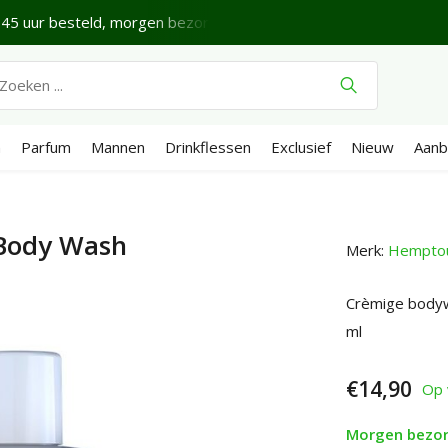
45 uur besteld, morgen bezorgd*
Fijne donderdag.
Ve
n
Parfum
Mannen
Drinkflessen
Exclusief
Nieuw
Aanb
Body Wash
Merk:
Hempto
Crèmige bodyw
ml
€14,90
Op 
Morgen bezo