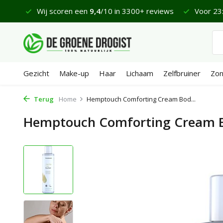
 €65
Wij scoren een
9,4
/10 in 3300+ reviews
Voor 23:
Gezicht
Make-up
Haar
Lichaam
Zelfbruiner
Zo
Terug
Home
Hemptouch Comforting Cream Bod...
Hemptouch Comforting Cream 