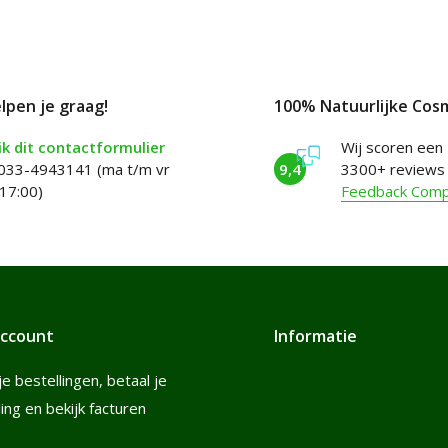
elpen je graag!
100% Natuurlijke Cos
k dit contactformulier
Wij scoren een
 033-4943141 (ma t/m vr
9,4
3300+ reviews
17:00)
Feedback Com
account
Informatie
je bestellingen, betaal je
ling en bekijk facturen