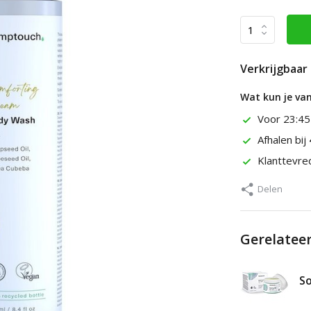
Verkrijgbaar 
Wat kun je va
Voor 23:45
Afhalen bij
Klanttevr
Delen
Gerelatee
So