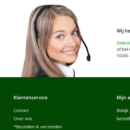
Wij h
Gebrui
of bel
10:00-
Klantenservice
Mijn 
Contact
Bekijk 
Over ons
bestel
*Bestellen & verzenden