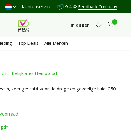
rzenden €4,95 (NL)
Klantenservice
Gratis
vanaf €65
9,4
@
Feedback Company
Wij scoren een
9,4
/1
0
Inloggen
ieding
Top Deals
Alle Merken
uch
Bekijk alles Hemptouch
Account aanmaken
Account aanmaken
ash, zeer geschikt voor de droge en gevoelige huid, 250
voorraad
rgd*