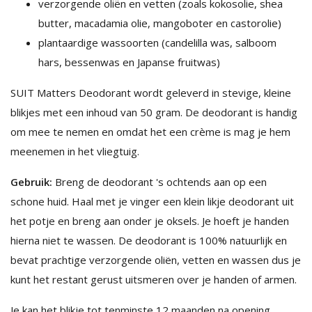
verzorgende oliën en vetten (zoals kokosolie, shea
butter, macadamia olie, mangoboter en castorolie)
plantaardige wassoorten (candelilla was, salboom
hars, bessenwas en Japanse fruitwas)
SUIT Matters Deodorant wordt geleverd in stevige, kleine
blikjes met een inhoud van 50 gram. De deodorant is handig
om mee te nemen en omdat het een crème is mag je hem
meenemen in het vliegtuig.
Gebruik:
Breng de deodorant 's ochtends aan op een
schone huid. Haal met je vinger een klein likje deodorant uit
het potje en breng aan onder je oksels. Je hoeft je handen
hierna niet te wassen. De deodorant is 100% natuurlijk en
bevat prachtige verzorgende oliën, vetten en wassen dus je
kunt het restant gerust uitsmeren over je handen of armen.
Je kan het blikje tot tenminste 12 maanden na opening