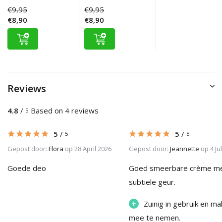
€9,95
€9,95
€8,90
€8,90
Reviews
4.8
/
Based on 4 reviews
5
5
/
5
/
5
5
Gepost door:
Flora
op 28 April 2026
Gepost door:
Jeannette
op 4 Jul
Goede deo
Goed smeerbare crème m
subtiele geur.
+
Zuinig in gebruik en mak
mee te nemen.