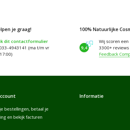
elpen je graag!
100% Natuurlijke Cos
k dit contactformulier
Wij scoren een
 033-4943141 (ma t/m vr
9,4
3300+ reviews
17:00)
Feedback Com
account
Informatie
je bestellingen, betaal je
ling en bekijk facturen