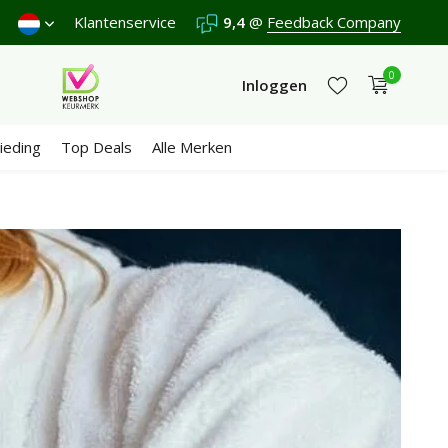
Verzenden €4,95 (NL)
Klantenservice
Gratis
9,4
vanaf €65
@
Feedback Company
Wij scoren een
0
Inloggen
ieding
Top Deals
Alle Merken
Account aanmaken
Account aanmaken