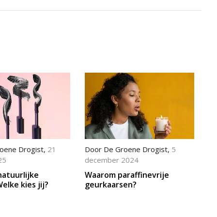
oene Drogist
,
21
Door
De Groene Drogist
,
5
25
december 2024
atuurlijke
Waarom paraffinevrije
elke kies jij?
geurkaarsen?